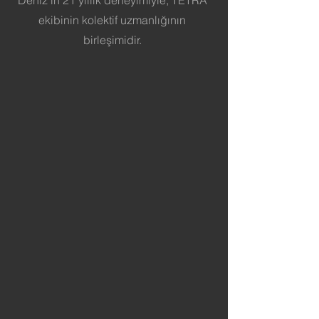
Deniz’in 21 yıllık deneyimiyle, TETRA
ekibinin kolektif uzmanlığının
birleşimidir.