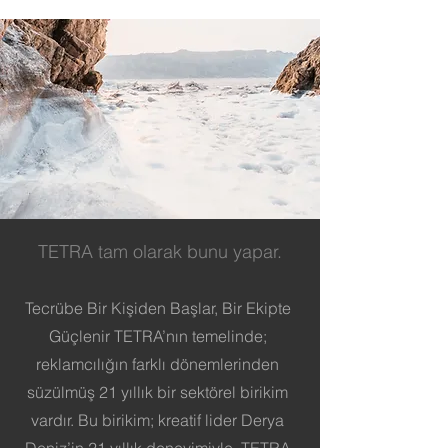
TETRA tam olarak bunu yapar.
Tecrübe Bir Kişiden Başlar, Bir Ekipte
Güçlenir TETRA’nın temelinde;
reklamcılığın farklı dönemlerinden
süzülmüş 21 yıllık bir sektörel birikim
vardır. Bu birikim; kreatif lider Derya