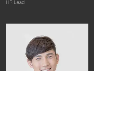
HR Lead
Alex Young
Customer Support Lead