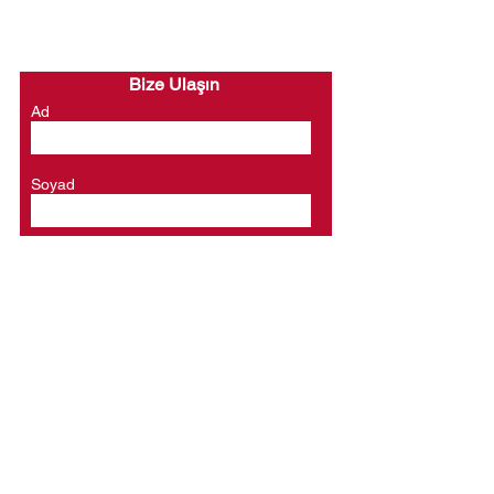
Bize Ulaşın
Ad
Soyad
E-posta
Telefon
Bir mesaj yazın