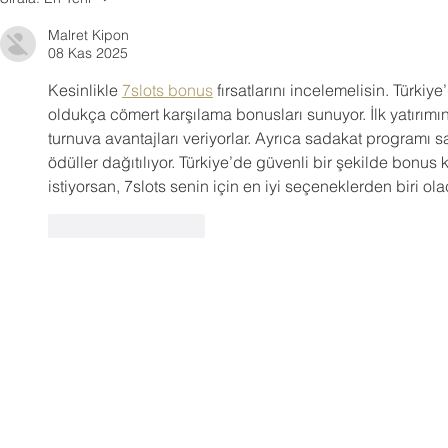
Almacılar İçin En Etkili Dijital
Tanıtım Çöz
Malret Kipon
Reklam Stratejileri
08 Kas 2025
Kesinlikle 
7slots bonus
 fırsatlarını incelemelisin. Türki
oldukça cömert karşılama bonusları sunuyor. İlk yatırımın
turnuva avantajları veriyorlar. Ayrıca sadakat programı 
ödüller dağıtılıyor. Türkiye’de güvenli bir şekilde bonus
istiyorsan, 7slots senin için en iyi seçeneklerden biri olac
Beğen
Yanıtla