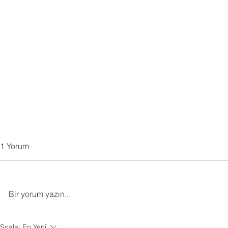
1 Yorum
Bir yorum yazın...
Kocaeli ve Gebze’de Satın
360° Sanal Tu
Sırala:
En Yeni