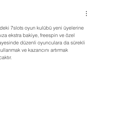
ümleri
ye’deki 7slots oyun kulübü yeni üyelerine 
ıza ekstra bakiye, freespin ve özel 
sayesinde düzenli oyunculara da sürekli 
 kullanmak ve kazancını artırmak 
aktır.