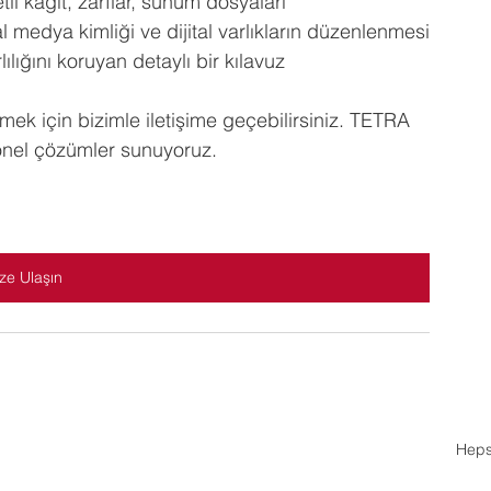
tli kağıt, zarflar, sunum dosyaları
al medya kimliği ve dijital varlıkların düzenlenmesi
ılığını koruyan detaylı bir kılavuz
ek için bizimle iletişime geçebilirsiniz. TETRA 
onel çözümler sunuyoruz.
ze Ulaşın
Heps