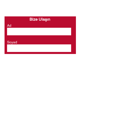
Bize Ulaşın
Ad
Soyad
E-posta
Telefon
Bir mesaj yazın