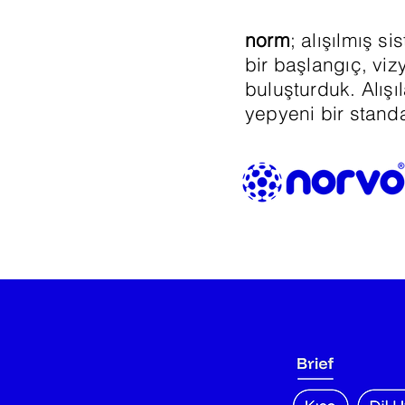
norm
; alışılmış s
bir başlangıç, vizy
buluşturduk. Alış
yepyeni bir standa