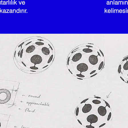
tarlılık ve
anlamın
azandırır.
kelimesi