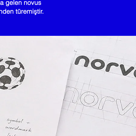
a gelen novus
nden türemiştir.