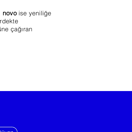
.
novo
ise yeniliğe
irdekte
üne çağıran