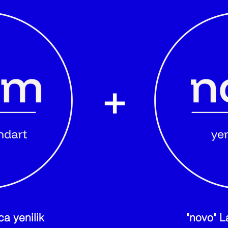
+
a yenilik
"novo" L