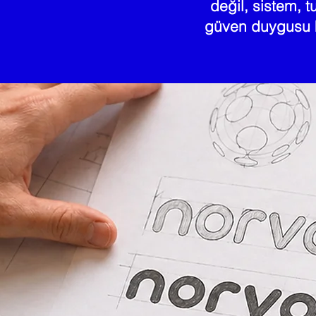
değil, sistem, tu
güven duygusu k